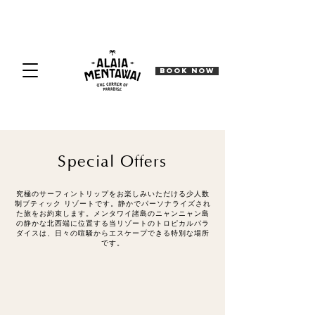
BOOK NOW
Special Offers
究極のサーフィントリップをお楽しみいただける少人数
制ブティック リゾートです。
静かでパーソナライズされ
た旅をお約束します。メンタワイ諸島のニャンニャン島
の静かな北西端に位置する当リゾートのトロピカルパラ
ダイスは、日々の喧騒からエスケープできる特別な場所
です。